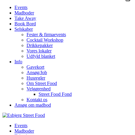
Events
Madboder
Take Away
Book Bord
Selskaber
Fester & firmaevents
Cocktail Workshop
Drikkepakker
Vores lokaler
Udfyld blanket
Info
Gavekort
Ansøg/Job
Husregler
Om Street Food
Velgørenhed
Street Food Fond
Kontakt os
Ansøg om madbod
Events
Madboder