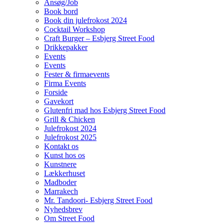
Ansøg/Job
Book bord
Book din julefrokost 2024
Cocktail Workshop
Craft Burger – Esbjerg Street Food
Drikkepakker
Events
Events
Fester & firmaevents
Firma Events
Forside
Gavekort
Glutenfri mad hos Esbjerg Street Food
Grill & Chicken
Julefrokost 2024
Julefrokost 2025
Kontakt os
Kunst hos os
Kunstnere
Lækkerhuset
Madboder
Marrakech
Mr. Tandoori- Esbjerg Street Food
Nyhedsbrev
Om Street Food